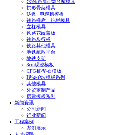
水沟/路肩/L型台帽模具
拱形骨架模具
U槽、电缆槽模板
铁路栅栏、护栏模具
立柱模具
铁路花纹盖板
铁路步行板
铁路其他模具
地铁疏散平台
地铁支架
8cm现浇模板
CFG桩/垫石模板
现浇护坡模板系列
其他模具
外贸定制产品
房建模板系列
新闻资讯
公司新闻
行业新闻
工程案例
案例展示
人才招聘