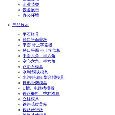
企业荣誉
设备展示
办公环境
产品展示
平石模具
缺口平面盖板
平面 带上字盖板
缺口平面 带上字盖板
平面六角、半六角
空心六角、半六角
路沿石模具
水利/锁块模具
水沟/路肩/L型台帽模具
拱形骨架模具
U槽、电缆槽模板
铁路栅栏、护栏模具
立柱模具
铁路花纹盖板
铁路步行板