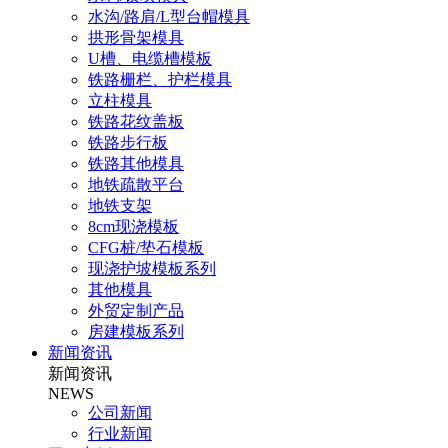
水沟/路肩/L型台帽模具
拱形骨架模具
U槽、电缆槽模板
铁路栅栏、护栏模具
立柱模具
铁路花纹盖板
铁路步行板
铁路其他模具
地铁疏散平台
地铁支架
8cm现浇模板
CFG桩/垫石模板
现浇护坡模板系列
其他模具
外贸定制产品
房建模板系列
新闻资讯
新闻资讯
NEWS
公司新闻
行业新闻