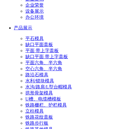
企业荣誉
设备展示
办公环境
产品展示
平石模具
缺口平面盖板
平面 带上字盖板
缺口平面 带上字盖板
平面六角、半六角
空心六角、半六角
路沿石模具
水利/锁块模具
水沟/路肩/L型台帽模具
拱形骨架模具
U槽、电缆槽模板
铁路栅栏、护栏模具
立柱模具
铁路花纹盖板
铁路步行板