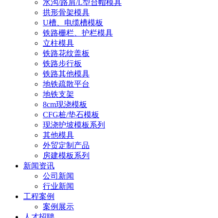
水沟/路肩/L型台帽模具
拱形骨架模具
U槽、电缆槽模板
铁路栅栏、护栏模具
立柱模具
铁路花纹盖板
铁路步行板
铁路其他模具
地铁疏散平台
地铁支架
8cm现浇模板
CFG桩/垫石模板
现浇护坡模板系列
其他模具
外贸定制产品
房建模板系列
新闻资讯
公司新闻
行业新闻
工程案例
案例展示
人才招聘