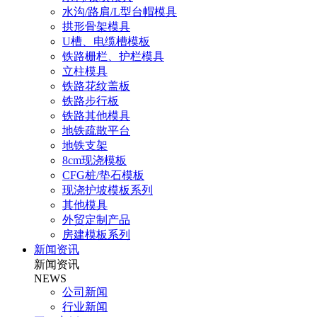
水沟/路肩/L型台帽模具
拱形骨架模具
U槽、电缆槽模板
铁路栅栏、护栏模具
立柱模具
铁路花纹盖板
铁路步行板
铁路其他模具
地铁疏散平台
地铁支架
8cm现浇模板
CFG桩/垫石模板
现浇护坡模板系列
其他模具
外贸定制产品
房建模板系列
新闻资讯
新闻资讯
NEWS
公司新闻
行业新闻