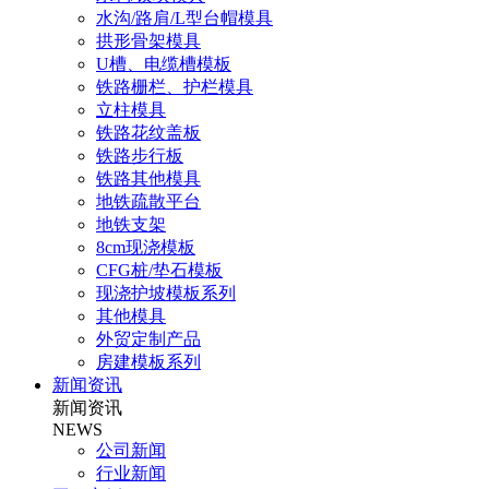
水沟/路肩/L型台帽模具
拱形骨架模具
U槽、电缆槽模板
铁路栅栏、护栏模具
立柱模具
铁路花纹盖板
铁路步行板
铁路其他模具
地铁疏散平台
地铁支架
8cm现浇模板
CFG桩/垫石模板
现浇护坡模板系列
其他模具
外贸定制产品
房建模板系列
新闻资讯
新闻资讯
NEWS
公司新闻
行业新闻