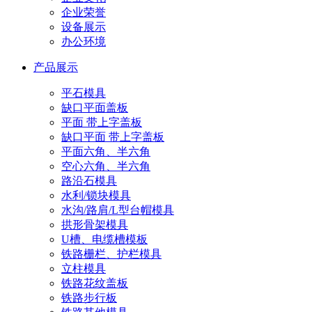
企业荣誉
设备展示
办公环境
产品展示
平石模具
缺口平面盖板
平面 带上字盖板
缺口平面 带上字盖板
平面六角、半六角
空心六角、半六角
路沿石模具
水利/锁块模具
水沟/路肩/L型台帽模具
拱形骨架模具
U槽、电缆槽模板
铁路栅栏、护栏模具
立柱模具
铁路花纹盖板
铁路步行板