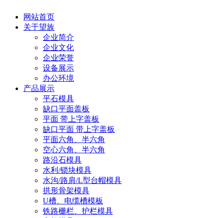
网站首页
关于望族
企业简介
企业文化
企业荣誉
设备展示
办公环境
产品展示
平石模具
缺口平面盖板
平面 带上字盖板
缺口平面 带上字盖板
平面六角、半六角
空心六角、半六角
路沿石模具
水利/锁块模具
水沟/路肩/L型台帽模具
拱形骨架模具
U槽、电缆槽模板
铁路栅栏、护栏模具