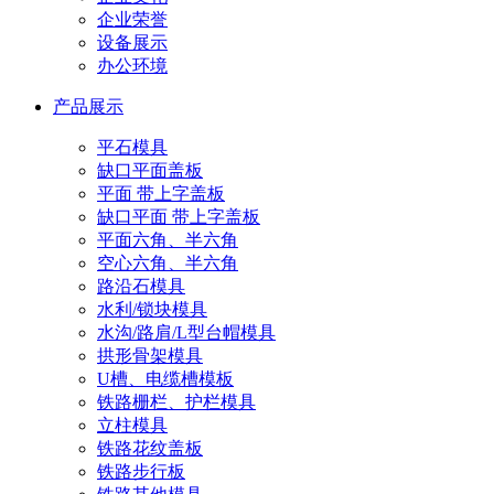
企业荣誉
设备展示
办公环境
产品展示
平石模具
缺口平面盖板
平面 带上字盖板
缺口平面 带上字盖板
平面六角、半六角
空心六角、半六角
路沿石模具
水利/锁块模具
水沟/路肩/L型台帽模具
拱形骨架模具
U槽、电缆槽模板
铁路栅栏、护栏模具
立柱模具
铁路花纹盖板
铁路步行板