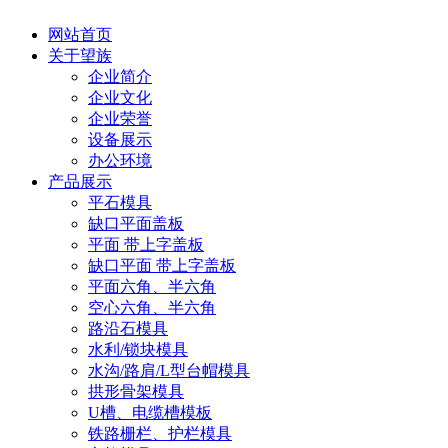
网站首页
关于望族
企业简介
企业文化
企业荣誉
设备展示
办公环境
产品展示
平石模具
缺口平面盖板
平面 带上字盖板
缺口平面 带上字盖板
平面六角、半六角
空心六角、半六角
路沿石模具
水利/锁块模具
水沟/路肩/L型台帽模具
拱形骨架模具
U槽、电缆槽模板
铁路栅栏、护栏模具