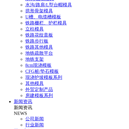
水沟/路肩/L型台帽模具
拱形骨架模具
U槽、电缆槽模板
铁路栅栏、护栏模具
立柱模具
铁路花纹盖板
铁路步行板
铁路其他模具
地铁疏散平台
地铁支架
8cm现浇模板
CFG桩/垫石模板
现浇护坡模板系列
其他模具
外贸定制产品
房建模板系列
新闻资讯
新闻资讯
NEWS
公司新闻
行业新闻