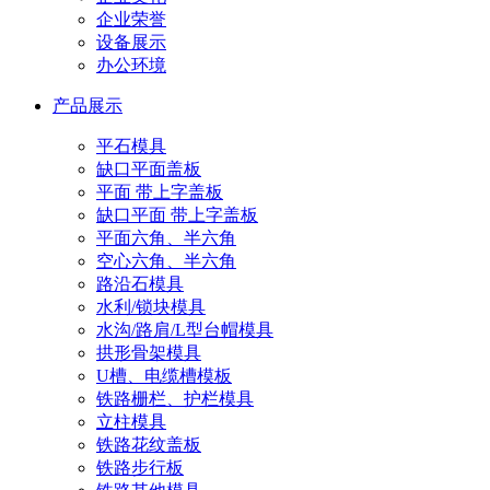
企业荣誉
设备展示
办公环境
产品展示
平石模具
缺口平面盖板
平面 带上字盖板
缺口平面 带上字盖板
平面六角、半六角
空心六角、半六角
路沿石模具
水利/锁块模具
水沟/路肩/L型台帽模具
拱形骨架模具
U槽、电缆槽模板
铁路栅栏、护栏模具
立柱模具
铁路花纹盖板
铁路步行板