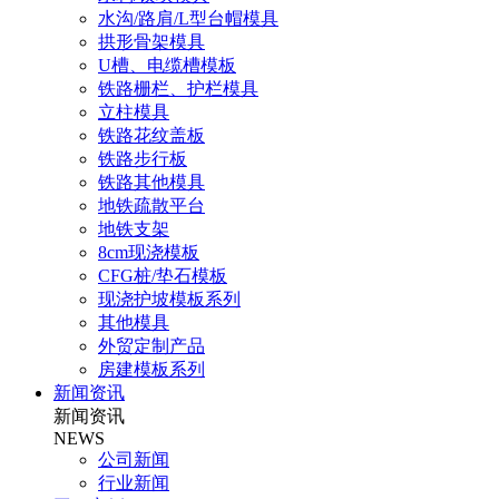
水沟/路肩/L型台帽模具
拱形骨架模具
U槽、电缆槽模板
铁路栅栏、护栏模具
立柱模具
铁路花纹盖板
铁路步行板
铁路其他模具
地铁疏散平台
地铁支架
8cm现浇模板
CFG桩/垫石模板
现浇护坡模板系列
其他模具
外贸定制产品
房建模板系列
新闻资讯
新闻资讯
NEWS
公司新闻
行业新闻