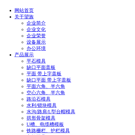
网站首页
关于望族
企业简介
企业文化
企业荣誉
设备展示
办公环境
产品展示
平石模具
缺口平面盖板
平面 带上字盖板
缺口平面 带上字盖板
平面六角、半六角
空心六角、半六角
路沿石模具
水利/锁块模具
水沟/路肩/L型台帽模具
拱形骨架模具
U槽、电缆槽模板
铁路栅栏、护栏模具