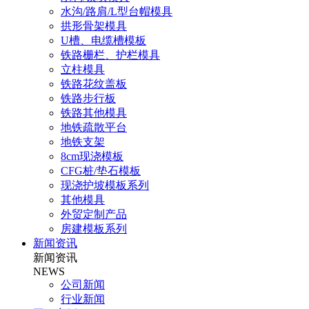
水沟/路肩/L型台帽模具
拱形骨架模具
U槽、电缆槽模板
铁路栅栏、护栏模具
立柱模具
铁路花纹盖板
铁路步行板
铁路其他模具
地铁疏散平台
地铁支架
8cm现浇模板
CFG桩/垫石模板
现浇护坡模板系列
其他模具
外贸定制产品
房建模板系列
新闻资讯
新闻资讯
NEWS
公司新闻
行业新闻