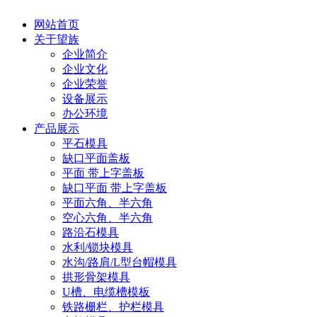
网站首页
关于望族
企业简介
企业文化
企业荣誉
设备展示
办公环境
产品展示
平石模具
缺口平面盖板
平面 带上字盖板
缺口平面 带上字盖板
平面六角、半六角
空心六角、半六角
路沿石模具
水利/锁块模具
水沟/路肩/L型台帽模具
拱形骨架模具
U槽、电缆槽模板
铁路栅栏、护栏模具