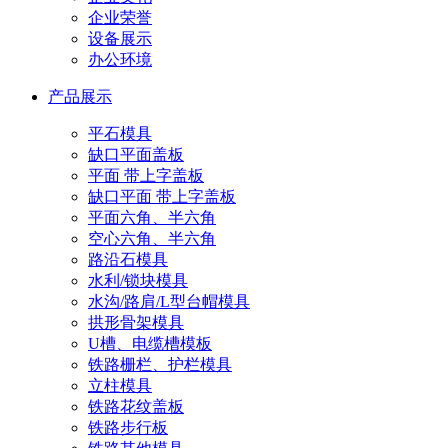
企业荣誉
设备展示
办公环境
产品展示
平石模具
缺口平面盖板
平面 带上字盖板
缺口平面 带上字盖板
平面六角、半六角
空心六角、半六角
路沿石模具
水利/锁块模具
水沟/路肩/L型台帽模具
拱形骨架模具
U槽、电缆槽模板
铁路栅栏、护栏模具
立柱模具
铁路花纹盖板
铁路步行板