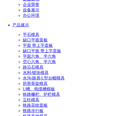
企业荣誉
设备展示
办公环境
产品展示
平石模具
缺口平面盖板
平面 带上字盖板
缺口平面 带上字盖板
平面六角、半六角
空心六角、半六角
路沿石模具
水利/锁块模具
水沟/路肩/L型台帽模具
拱形骨架模具
U槽、电缆槽模板
铁路栅栏、护栏模具
立柱模具
铁路花纹盖板
铁路步行板