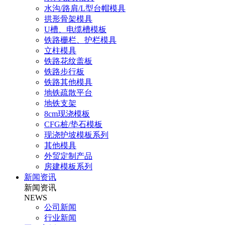
水沟/路肩/L型台帽模具
拱形骨架模具
U槽、电缆槽模板
铁路栅栏、护栏模具
立柱模具
铁路花纹盖板
铁路步行板
铁路其他模具
地铁疏散平台
地铁支架
8cm现浇模板
CFG桩/垫石模板
现浇护坡模板系列
其他模具
外贸定制产品
房建模板系列
新闻资讯
新闻资讯
NEWS
公司新闻
行业新闻