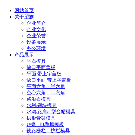
网站首页
关于望族
企业简介
企业文化
企业荣誉
设备展示
办公环境
产品展示
平石模具
缺口平面盖板
平面 带上字盖板
缺口平面 带上字盖板
平面六角、半六角
空心六角、半六角
路沿石模具
水利/锁块模具
水沟/路肩/L型台帽模具
拱形骨架模具
U槽、电缆槽模板
铁路栅栏、护栏模具