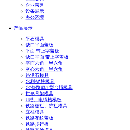
企业荣誉
设备展示
办公环境
产品展示
平石模具
缺口平面盖板
平面 带上字盖板
缺口平面 带上字盖板
平面六角、半六角
空心六角、半六角
路沿石模具
水利/锁块模具
水沟/路肩/L型台帽模具
拱形骨架模具
U槽、电缆槽模板
铁路栅栏、护栏模具
立柱模具
铁路花纹盖板
铁路步行板