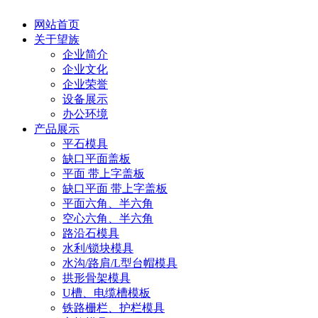
网站首页
关于望族
企业简介
企业文化
企业荣誉
设备展示
办公环境
产品展示
平石模具
缺口平面盖板
平面 带上字盖板
缺口平面 带上字盖板
平面六角、半六角
空心六角、半六角
路沿石模具
水利/锁块模具
水沟/路肩/L型台帽模具
拱形骨架模具
U槽、电缆槽模板
铁路栅栏、护栏模具