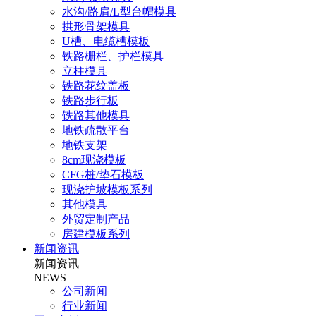
水沟/路肩/L型台帽模具
拱形骨架模具
U槽、电缆槽模板
铁路栅栏、护栏模具
立柱模具
铁路花纹盖板
铁路步行板
铁路其他模具
地铁疏散平台
地铁支架
8cm现浇模板
CFG桩/垫石模板
现浇护坡模板系列
其他模具
外贸定制产品
房建模板系列
新闻资讯
新闻资讯
NEWS
公司新闻
行业新闻