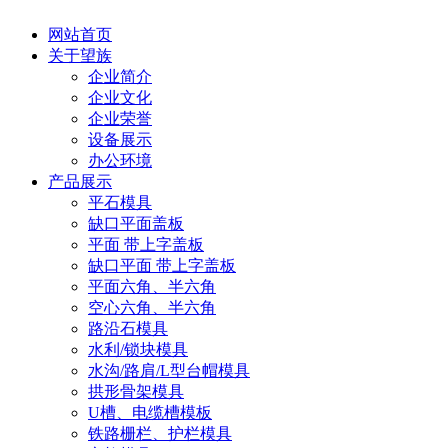
网站首页
关于望族
企业简介
企业文化
企业荣誉
设备展示
办公环境
产品展示
平石模具
缺口平面盖板
平面 带上字盖板
缺口平面 带上字盖板
平面六角、半六角
空心六角、半六角
路沿石模具
水利/锁块模具
水沟/路肩/L型台帽模具
拱形骨架模具
U槽、电缆槽模板
铁路栅栏、护栏模具