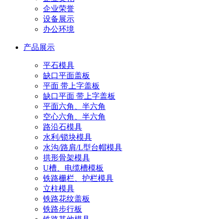
企业荣誉
设备展示
办公环境
产品展示
平石模具
缺口平面盖板
平面 带上字盖板
缺口平面 带上字盖板
平面六角、半六角
空心六角、半六角
路沿石模具
水利/锁块模具
水沟/路肩/L型台帽模具
拱形骨架模具
U槽、电缆槽模板
铁路栅栏、护栏模具
立柱模具
铁路花纹盖板
铁路步行板