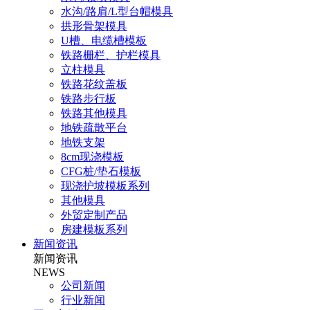
水沟/路肩/L型台帽模具
拱形骨架模具
U槽、电缆槽模板
铁路栅栏、护栏模具
立柱模具
铁路花纹盖板
铁路步行板
铁路其他模具
地铁疏散平台
地铁支架
8cm现浇模板
CFG桩/垫石模板
现浇护坡模板系列
其他模具
外贸定制产品
房建模板系列
新闻资讯
新闻资讯
NEWS
公司新闻
行业新闻