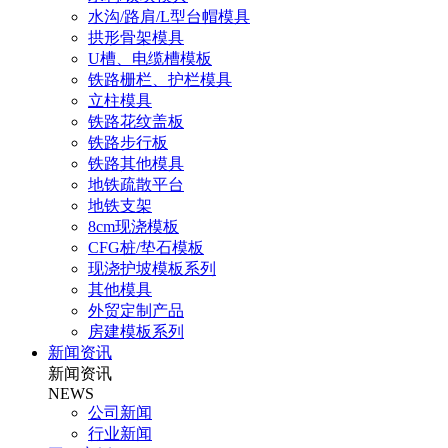
水沟/路肩/L型台帽模具
拱形骨架模具
U槽、电缆槽模板
铁路栅栏、护栏模具
立柱模具
铁路花纹盖板
铁路步行板
铁路其他模具
地铁疏散平台
地铁支架
8cm现浇模板
CFG桩/垫石模板
现浇护坡模板系列
其他模具
外贸定制产品
房建模板系列
新闻资讯
新闻资讯
NEWS
公司新闻
行业新闻