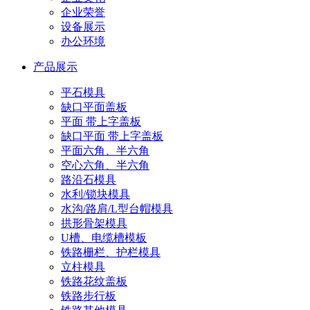
企业荣誉
设备展示
办公环境
产品展示
平石模具
缺口平面盖板
平面 带上字盖板
缺口平面 带上字盖板
平面六角、半六角
空心六角、半六角
路沿石模具
水利/锁块模具
水沟/路肩/L型台帽模具
拱形骨架模具
U槽、电缆槽模板
铁路栅栏、护栏模具
立柱模具
铁路花纹盖板
铁路步行板