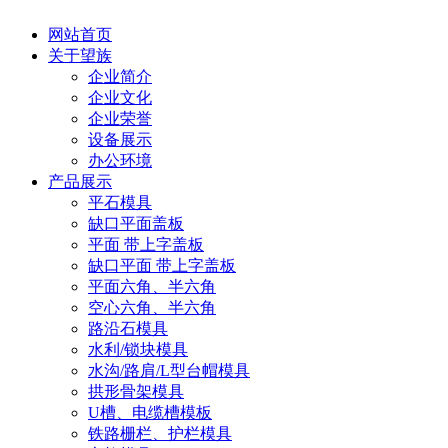
网站首页
关于望族
企业简介
企业文化
企业荣誉
设备展示
办公环境
产品展示
平石模具
缺口平面盖板
平面 带上字盖板
缺口平面 带上字盖板
平面六角、半六角
空心六角、半六角
路沿石模具
水利/锁块模具
水沟/路肩/L型台帽模具
拱形骨架模具
U槽、电缆槽模板
铁路栅栏、护栏模具