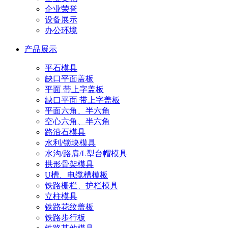
企业荣誉
设备展示
办公环境
产品展示
平石模具
缺口平面盖板
平面 带上字盖板
缺口平面 带上字盖板
平面六角、半六角
空心六角、半六角
路沿石模具
水利/锁块模具
水沟/路肩/L型台帽模具
拱形骨架模具
U槽、电缆槽模板
铁路栅栏、护栏模具
立柱模具
铁路花纹盖板
铁路步行板