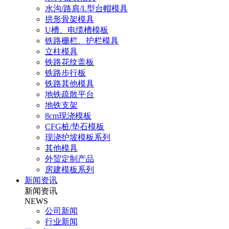
水沟/路肩/L型台帽模具
拱形骨架模具
U槽、电缆槽模板
铁路栅栏、护栏模具
立柱模具
铁路花纹盖板
铁路步行板
铁路其他模具
地铁疏散平台
地铁支架
8cm现浇模板
CFG桩/垫石模板
现浇护坡模板系列
其他模具
外贸定制产品
房建模板系列
新闻资讯
新闻资讯
NEWS
公司新闻
行业新闻