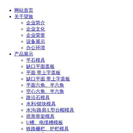
网站首页
关于望族
企业简介
企业文化
企业荣誉
设备展示
办公环境
产品展示
平石模具
缺口平面盖板
平面 带上字盖板
缺口平面 带上字盖板
平面六角、半六角
空心六角、半六角
路沿石模具
水利/锁块模具
水沟/路肩/L型台帽模具
拱形骨架模具
U槽、电缆槽模板
铁路栅栏、护栏模具