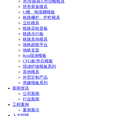
水沟/路肩/L型台帽模具
拱形骨架模具
U槽、电缆槽模板
铁路栅栏、护栏模具
立柱模具
铁路花纹盖板
铁路步行板
铁路其他模具
地铁疏散平台
地铁支架
8cm现浇模板
CFG桩/垫石模板
现浇护坡模板系列
其他模具
外贸定制产品
房建模板系列
新闻资讯
公司新闻
行业新闻
工程案例
案例展示
人才招聘