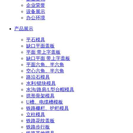
企业荣誉
设备展示
办公环境
产品展示
平石模具
缺口平面盖板
平面 带上字盖板
缺口平面 带上字盖板
平面六角、半六角
空心六角、半六角
路沿石模具
水利/锁块模具
水沟/路肩/L型台帽模具
拱形骨架模具
U槽、电缆槽模板
铁路栅栏、护栏模具
立柱模具
铁路花纹盖板
铁路步行板