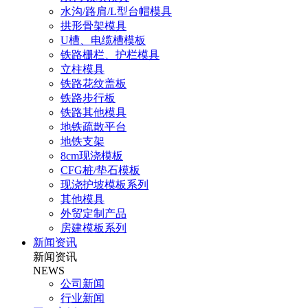
水沟/路肩/L型台帽模具
拱形骨架模具
U槽、电缆槽模板
铁路栅栏、护栏模具
立柱模具
铁路花纹盖板
铁路步行板
铁路其他模具
地铁疏散平台
地铁支架
8cm现浇模板
CFG桩/垫石模板
现浇护坡模板系列
其他模具
外贸定制产品
房建模板系列
新闻资讯
新闻资讯
NEWS
公司新闻
行业新闻