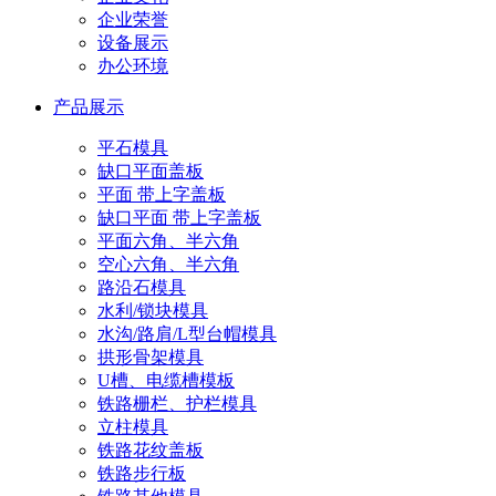
企业荣誉
设备展示
办公环境
产品展示
平石模具
缺口平面盖板
平面 带上字盖板
缺口平面 带上字盖板
平面六角、半六角
空心六角、半六角
路沿石模具
水利/锁块模具
水沟/路肩/L型台帽模具
拱形骨架模具
U槽、电缆槽模板
铁路栅栏、护栏模具
立柱模具
铁路花纹盖板
铁路步行板