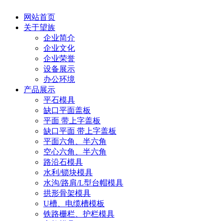
网站首页
关于望族
企业简介
企业文化
企业荣誉
设备展示
办公环境
产品展示
平石模具
缺口平面盖板
平面 带上字盖板
缺口平面 带上字盖板
平面六角、半六角
空心六角、半六角
路沿石模具
水利/锁块模具
水沟/路肩/L型台帽模具
拱形骨架模具
U槽、电缆槽模板
铁路栅栏、护栏模具