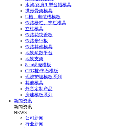
水沟/路肩/L型台帽模具
拱形骨架模具
U槽、电缆槽模板
铁路栅栏、护栏模具
立柱模具
铁路花纹盖板
铁路步行板
铁路其他模具
地铁疏散平台
地铁支架
8cm现浇模板
CFG桩/垫石模板
现浇护坡模板系列
其他模具
外贸定制产品
房建模板系列
新闻资讯
新闻资讯
NEWS
公司新闻
行业新闻