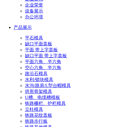
企业荣誉
设备展示
办公环境
产品展示
平石模具
缺口平面盖板
平面 带上字盖板
缺口平面 带上字盖板
平面六角、半六角
空心六角、半六角
路沿石模具
水利/锁块模具
水沟/路肩/L型台帽模具
拱形骨架模具
U槽、电缆槽模板
铁路栅栏、护栏模具
立柱模具
铁路花纹盖板
铁路步行板