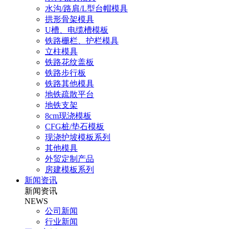
水沟/路肩/L型台帽模具
拱形骨架模具
U槽、电缆槽模板
铁路栅栏、护栏模具
立柱模具
铁路花纹盖板
铁路步行板
铁路其他模具
地铁疏散平台
地铁支架
8cm现浇模板
CFG桩/垫石模板
现浇护坡模板系列
其他模具
外贸定制产品
房建模板系列
新闻资讯
新闻资讯
NEWS
公司新闻
行业新闻