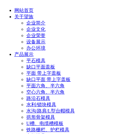
网站首页
关于望族
企业简介
企业文化
企业荣誉
设备展示
办公环境
产品展示
平石模具
缺口平面盖板
平面 带上字盖板
缺口平面 带上字盖板
平面六角、半六角
空心六角、半六角
路沿石模具
水利/锁块模具
水沟/路肩/L型台帽模具
拱形骨架模具
U槽、电缆槽模板
铁路栅栏、护栏模具