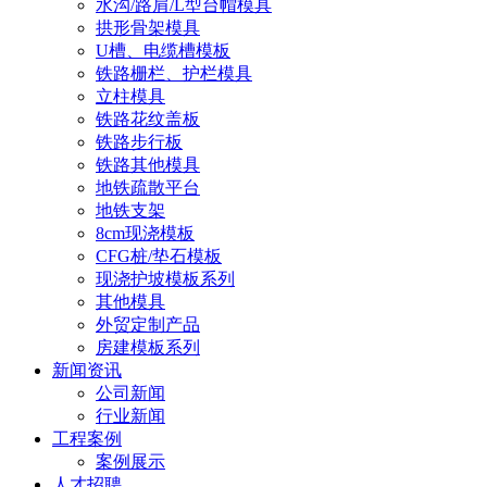
水沟/路肩/L型台帽模具
拱形骨架模具
U槽、电缆槽模板
铁路栅栏、护栏模具
立柱模具
铁路花纹盖板
铁路步行板
铁路其他模具
地铁疏散平台
地铁支架
8cm现浇模板
CFG桩/垫石模板
现浇护坡模板系列
其他模具
外贸定制产品
房建模板系列
新闻资讯
公司新闻
行业新闻
工程案例
案例展示
人才招聘