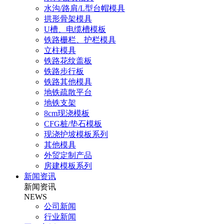
水沟/路肩/L型台帽模具
拱形骨架模具
U槽、电缆槽模板
铁路栅栏、护栏模具
立柱模具
铁路花纹盖板
铁路步行板
铁路其他模具
地铁疏散平台
地铁支架
8cm现浇模板
CFG桩/垫石模板
现浇护坡模板系列
其他模具
外贸定制产品
房建模板系列
新闻资讯
新闻资讯
NEWS
公司新闻
行业新闻