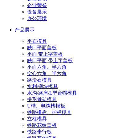
企业荣誉
设备展示
办公环境
产品展示
平石模具
缺口平面盖板
平面 带上字盖板
缺口平面 带上字盖板
平面六角、半六角
空心六角、半六角
路沿石模具
水利/锁块模具
水沟/路肩/L型台帽模具
拱形骨架模具
U槽、电缆槽模板
铁路栅栏、护栏模具
立柱模具
铁路花纹盖板
铁路步行板