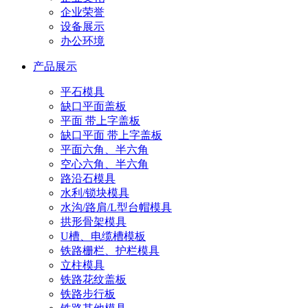
企业荣誉
设备展示
办公环境
产品展示
平石模具
缺口平面盖板
平面 带上字盖板
缺口平面 带上字盖板
平面六角、半六角
空心六角、半六角
路沿石模具
水利/锁块模具
水沟/路肩/L型台帽模具
拱形骨架模具
U槽、电缆槽模板
铁路栅栏、护栏模具
立柱模具
铁路花纹盖板
铁路步行板