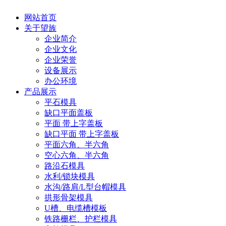
网站首页
关于望族
企业简介
企业文化
企业荣誉
设备展示
办公环境
产品展示
平石模具
缺口平面盖板
平面 带上字盖板
缺口平面 带上字盖板
平面六角、半六角
空心六角、半六角
路沿石模具
水利/锁块模具
水沟/路肩/L型台帽模具
拱形骨架模具
U槽、电缆槽模板
铁路栅栏、护栏模具