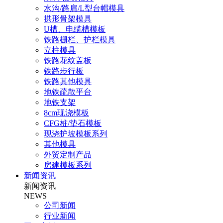
水沟/路肩/L型台帽模具
拱形骨架模具
U槽、电缆槽模板
铁路栅栏、护栏模具
立柱模具
铁路花纹盖板
铁路步行板
铁路其他模具
地铁疏散平台
地铁支架
8cm现浇模板
CFG桩/垫石模板
现浇护坡模板系列
其他模具
外贸定制产品
房建模板系列
新闻资讯
新闻资讯
NEWS
公司新闻
行业新闻