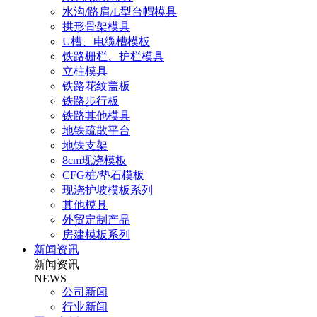
水沟/路肩/L型台帽模具
拱形骨架模具
U槽、电缆槽模板
铁路栅栏、护栏模具
立柱模具
铁路花纹盖板
铁路步行板
铁路其他模具
地铁疏散平台
地铁支架
8cm现浇模板
CFG桩/垫石模板
现浇护坡模板系列
其他模具
外贸定制产品
房建模板系列
新闻资讯
新闻资讯
NEWS
公司新闻
行业新闻