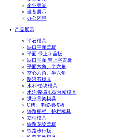
企业荣誉
设备展示
办公环境
产品展示
平石模具
缺口平面盖板
平面 带上字盖板
缺口平面 带上字盖板
平面六角、半六角
空心六角、半六角
路沿石模具
水利/锁块模具
水沟/路肩/L型台帽模具
拱形骨架模具
U槽、电缆槽模板
铁路栅栏、护栏模具
立柱模具
铁路花纹盖板
铁路步行板