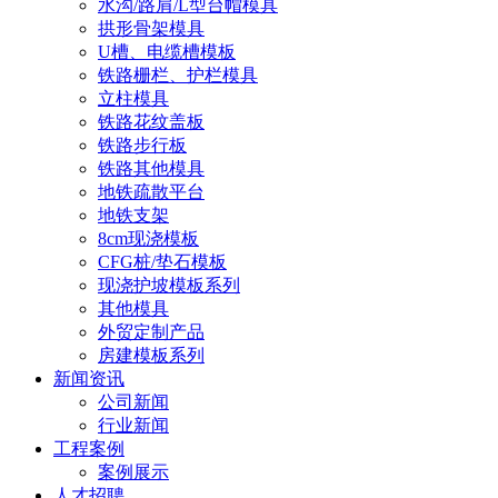
水沟/路肩/L型台帽模具
拱形骨架模具
U槽、电缆槽模板
铁路栅栏、护栏模具
立柱模具
铁路花纹盖板
铁路步行板
铁路其他模具
地铁疏散平台
地铁支架
8cm现浇模板
CFG桩/垫石模板
现浇护坡模板系列
其他模具
外贸定制产品
房建模板系列
新闻资讯
公司新闻
行业新闻
工程案例
案例展示
人才招聘