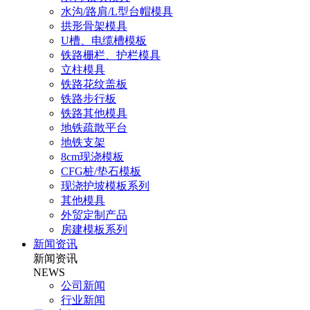
水沟/路肩/L型台帽模具
拱形骨架模具
U槽、电缆槽模板
铁路栅栏、护栏模具
立柱模具
铁路花纹盖板
铁路步行板
铁路其他模具
地铁疏散平台
地铁支架
8cm现浇模板
CFG桩/垫石模板
现浇护坡模板系列
其他模具
外贸定制产品
房建模板系列
新闻资讯
新闻资讯
NEWS
公司新闻
行业新闻