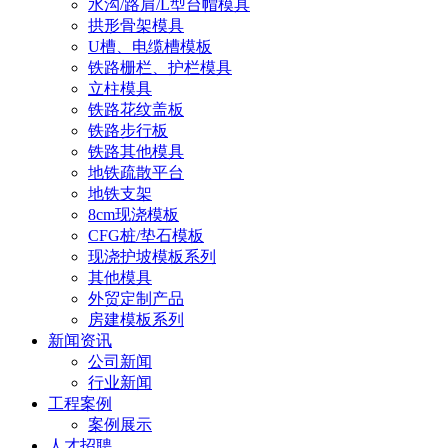
水沟/路肩/L型台帽模具
拱形骨架模具
U槽、电缆槽模板
铁路栅栏、护栏模具
立柱模具
铁路花纹盖板
铁路步行板
铁路其他模具
地铁疏散平台
地铁支架
8cm现浇模板
CFG桩/垫石模板
现浇护坡模板系列
其他模具
外贸定制产品
房建模板系列
新闻资讯
公司新闻
行业新闻
工程案例
案例展示
人才招聘