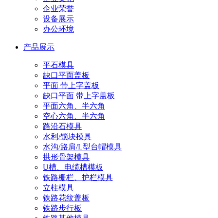
企业荣誉
设备展示
办公环境
产品展示
平石模具
缺口平面盖板
平面 带上字盖板
缺口平面 带上字盖板
平面六角、半六角
空心六角、半六角
路沿石模具
水利/锁块模具
水沟/路肩/L型台帽模具
拱形骨架模具
U槽、电缆槽模板
铁路栅栏、护栏模具
立柱模具
铁路花纹盖板
铁路步行板