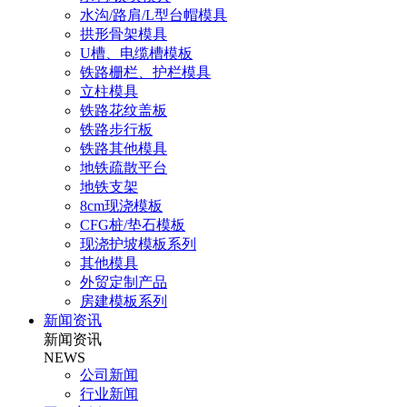
水沟/路肩/L型台帽模具
拱形骨架模具
U槽、电缆槽模板
铁路栅栏、护栏模具
立柱模具
铁路花纹盖板
铁路步行板
铁路其他模具
地铁疏散平台
地铁支架
8cm现浇模板
CFG桩/垫石模板
现浇护坡模板系列
其他模具
外贸定制产品
房建模板系列
新闻资讯
新闻资讯
NEWS
公司新闻
行业新闻