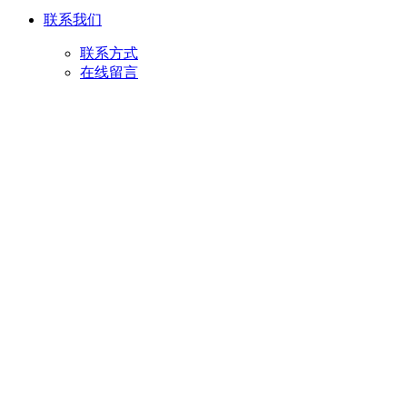
联系我们
联系方式
在线留言